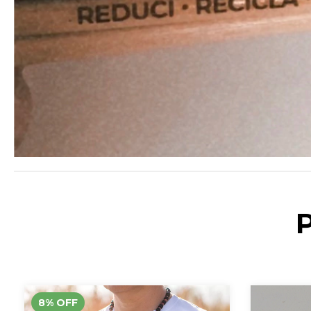
8
%
OFF