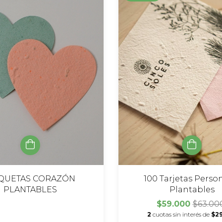
100 Tarjetas Perso
IQUETAS CORAZÓN
Plantables
PLANTABLES
$59.000
$63.00
2
cuotas sin interés de
$29