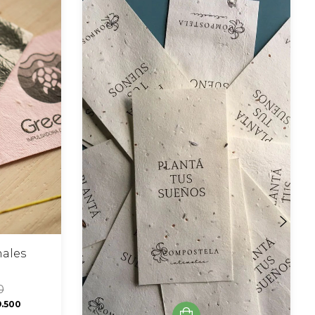
nales
0
.500