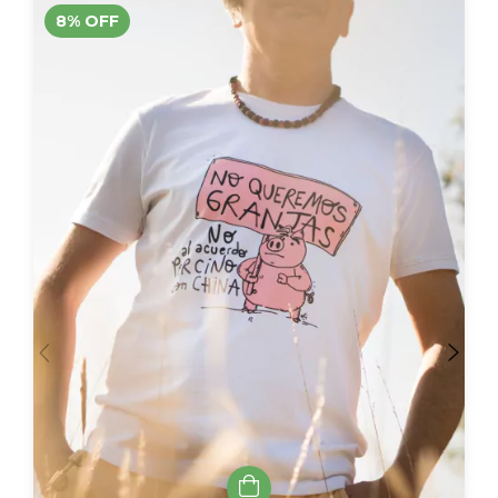
8
%
OFF