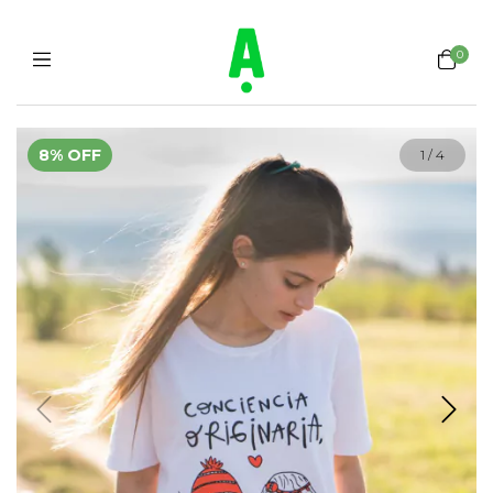
0
8
%
OFF
1
/
4